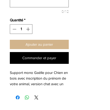
0/12
Quantité
*
Ajouter au panier
Commander et payer
Support mono Gaëlle pour Chien en
bois avec inscription du prénom de
votre animal, version chat avec un
poisson et version chien avec un os.
Dimensions environ 24de long/ 18cm
de largeur et 10cm de hauteur. Peut
varier d’un cm c’est du fait