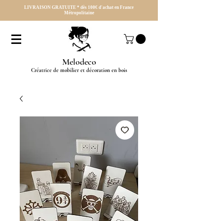
LIVRAISON GRATUITE * dès 100€ d'achat en France
Métropolitaine
Melodeco
Créatrice de mobilier et décoration en bois