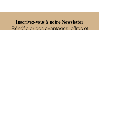
Inscrivez-vous à notre Newsletter
Bénéficier des avantages, offres et
nouveautés en avant première
S'abonner
Melodeco
Je vous propose des créations et
décorations en bois. Sachez que
ceci est un produit naturel avec des
imperfections naturel. Chaque
produit est donc unique. Je réalise
des créations à la demande selon
vos envies et vos goûts.