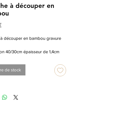
che à découper en
bou
Prix
€
 à découper en bambou gravure
on 40/30cm épaisseur de 1,4cm
re de stock