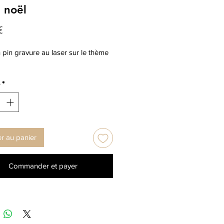
 noël
Prix
€
pin gravure au laser sur le thème
*
er au panier
Commander et payer