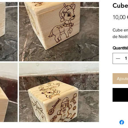
Cube
10,00 
Cube en 
de Noël
Quantité
Ajout