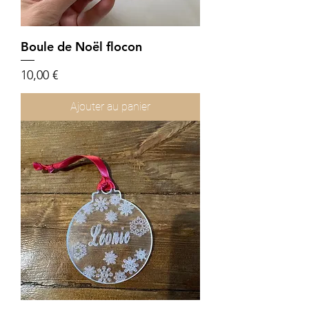
Boule de Noël flocon
Prix
10,00 €
Ajouter au panier