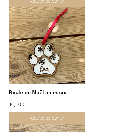
Ajouter au panier
Boule de Noël animaux
Prix
10,00 €
Ajouter au panier