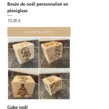
Boule de noël personnalisé en
plexiglass
Prix
10,00 €
Ajouter au panier
Cube noël