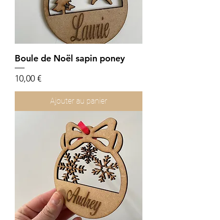
Boule de Noël sapin poney
Prix
10,00 €
Ajouter au panier