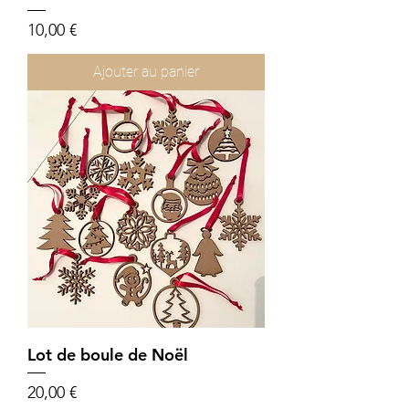
Prix
10,00 €
Ajouter au panier
Lot de boule de Noël
Prix
20,00 €