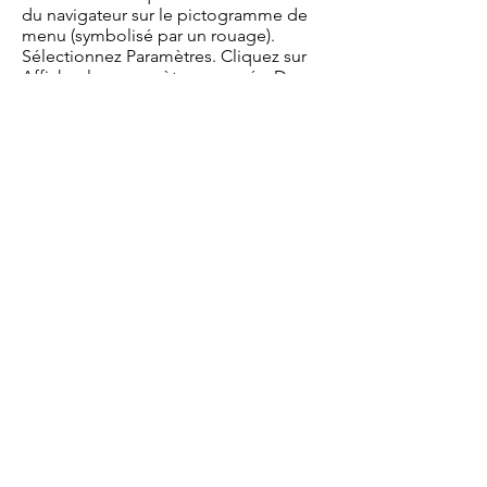
du navigateur sur le pictogramme de
menu (symbolisé par un rouage).
Sélectionnez Paramètres. Cliquez sur
Afficher les paramètres avancés. Dans
la section « Confidentialité », cliquez
sur Paramètres de contenu. Dans la
section « Cookies », vous pouvez
bloquer les cookies.
Sous Chrome : Cliquez en haut à droite
du navigateur sur le pictogramme de
menu (symbolisé par trois lignes
horizontales). Sélectionnez Paramètres.
Cliquez sur Afficher les paramètres
avancés. Dans la section
« Confidentialité », cliquez sur
préférences. Dans l’onglet
« Confidentialité », vous pouvez
bloquer les cookies.
9. Droit applicable et attribution de
juridiction.
Tout litige en relation avec l’utilisation