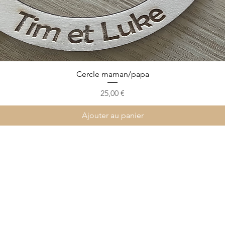
Cercle maman/papa
Prix
25,00 €
Ajouter au panier